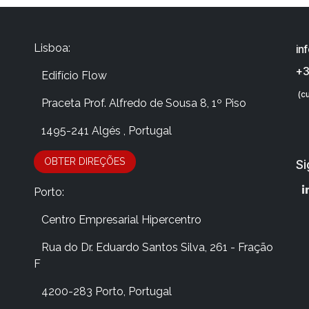
Lisboa:
in
+3
Edifício Flow
(cu
​Praceta Prof. Alfredo de Sousa 8, 1º Piso
​ 1495-241 Algés , Portugal
OBTER DIRE​​​​​​​​Ç​​ÕES
Si
Porto:
​Centro Empresarial Hipercentro
​Rua do Dr. Eduardo Santos Silva, 261 - Fração
F
​4200-283 Porto, Portugal