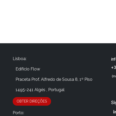
Lisboa:
in
+3
Edifício Flow
(cu
​Praceta Prof. Alfredo de Sousa 8, 1º Piso
​ 1495-241 Algés , Portugal
OBTER DIRE​​​​​​​​Ç​​ÕES
Si
Porto: