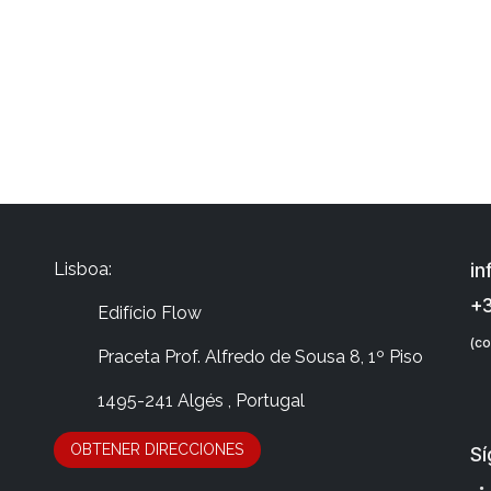
Lisboa:
in
+3
Edifício Flow
(co
​Praceta Prof. Alfredo de Sousa 8, 1º Piso
​ 1495-241 Algés , Portugal
OBTENER DIRECCIONES
Sí